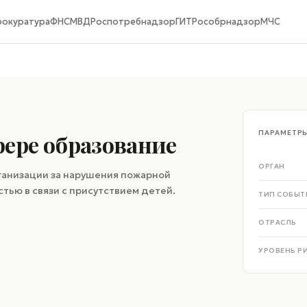
рокуратура
ФНС
МВД
Роспотребнадзор
ГИТ
Рособрнадзор
МЧС
ПАРАМЕТР
ере образование
ОРГАН
анизации за нарушения пожарной
тью в связи с присутствием детей.
ТИП СОБЫТ
ОТРАСЛЬ
УРОВЕНЬ Р