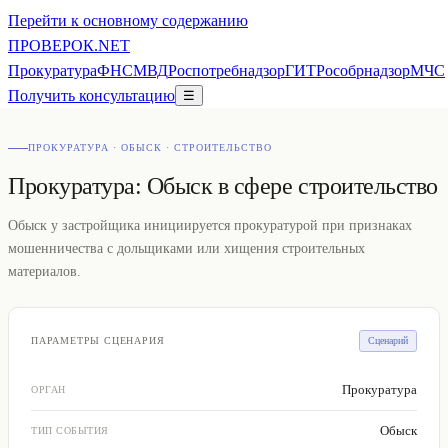
Перейти к основному содержанию
ПРОВЕ
РОК
.NET
Прокуратура
ФНС
МВД
Роспотребнадзор
ГИТ
Рособрнадзор
МЧС
Получить консультацию
☰
ПРОКУРАТУРА · ОБЫСК · СТРОИТЕЛЬСТВО
Прокуратура: Обыск в сфере строительство
Обыск у застройщика инициируется прокуратурой при признаках
мошенничества с дольщиками или хищения строительных
материалов.
ПАРАМЕТРЫ СЦЕНАРИЯ
Сценарий
Прокуратура
ОРГАН
Обыск
ТИП СОБЫТИЯ