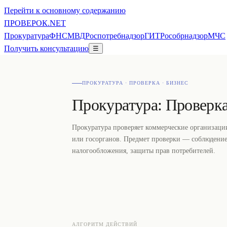
Перейти к основному содержанию
ПРОВЕ
РОК
.NET
Прокуратура
ФНС
МВД
Роспотребнадзор
ГИТ
Рособрнадзор
МЧС
Получить консультацию
☰
ПРОКУРАТУРА · ПРОВЕРКА · БИЗНЕС
Прокуратура: Проверка
Прокуратура проверяет коммерческие организаци
или госорганов. Предмет проверки — соблюдение
налогообложения, защиты прав потребителей.
АЛГОРИТМ ДЕЙСТВИЙ