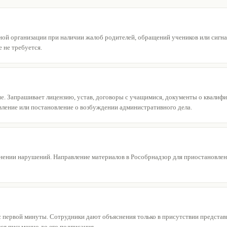
ой организации при наличии жалоб родителей, обращений учеников или сигнал
 не требуется.
е. Запрашивает лицензию, устав, договоры с учащимися, документы о квалиф
вление или постановление о возбуждении административного дела.
нении нарушений. Направление материалов в Рособрнадзор для приостановле
с первой минуты. Сотрудники дают объяснения только в присутствии предста
ся письменно до его подписания.