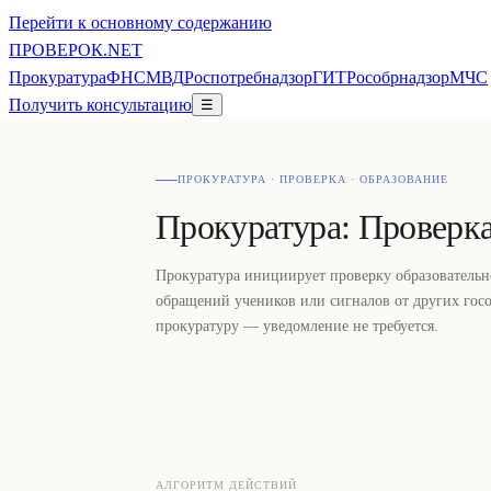
Перейти к основному содержанию
ПРОВЕ
РОК
.NET
Прокуратура
ФНС
МВД
Роспотребнадзор
ГИТ
Рособрнадзор
МЧС
Получить консультацию
☰
ПРОКУРАТУРА · ПРОВЕРКА · ОБРАЗОВАНИЕ
Прокуратура: Проверка
Прокуратура инициирует проверку образовательн
обращений учеников или сигналов от других госо
прокуратуру — уведомление не требуется.
АЛГОРИТМ ДЕЙСТВИЙ