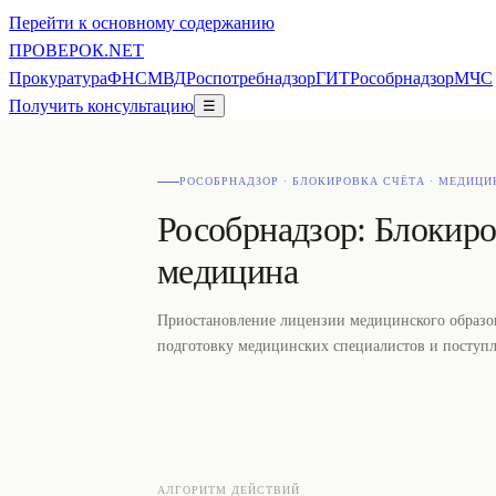
Перейти к основному содержанию
ПРОВЕ
РОК
.NET
Прокуратура
ФНС
МВД
Роспотребнадзор
ГИТ
Рособрнадзор
МЧС
Получить консультацию
☰
РОСОБРНАДЗОР · БЛОКИРОВКА СЧЁТА · МЕДИЦИ
Рособрнадзор: Блокиро
медицина
Приостановление лицензии медицинского образов
подготовку медицинских специалистов и поступл
АЛГОРИТМ ДЕЙСТВИЙ