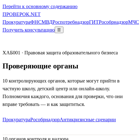
Перейти к основному содержанию
ПРОВЕ
РОК
.NET
Прокуратура
ФНС
МВД
Роспотребнадзор
ГИТ
Рособрнадзор
МЧС
Получить консультацию
☰
ХАБ001 · Правовая защита образовательного бизнеса
Проверяющие органы
10 контролирующих органов, которые могут прийти в
частную школу, детский центр или онлайн-школу.
Полномочия каждого, основания для проверки, что они
вправе требовать — и как защититься.
Прокуратура
Рособрнадзор
Антикризисные сценарии
10 органов контроля и надзора