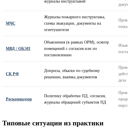
журналы инструктажей
докум
Журналы пожарного инструктажа,
Провер
МЧС
схемы эвакуации, документы на
пожар
огнетушители
Объяснения (в рамках ОРМ), осмотр
Изыма
МВД / ОБЭП
помещений с согласия или по
поста
постановлению
Прово
Допросы, обыски по судебному
СК РФ
действ
решению, выемка документов
дела
Провер
Политику обработки ПД, согласия,
Роскомнадзор
преде
журналы обращений субъектов ПД
персо
Типовые ситуации из практики