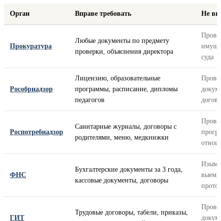
Орган
Вправе требовать
Не вп
Прово
Любые документы по предмету
Прокуратура
имуще
проверки, объяснения директора
суда
Лицензию, образовательные
Прове
Рособрнадзор
программы, расписание, дипломы
докум
педагогов
догов
Прове
Санитарные журналы, договоры с
Роспотребнадзор
прогр
родителями, меню, медкнижки
отнош
Изыма
Бухгалтерские документы за 3 года,
ФНС
выемк
кассовые документы, договоры
прото
Прове
Трудовые договоры, табели, приказы,
ГИТ
докум