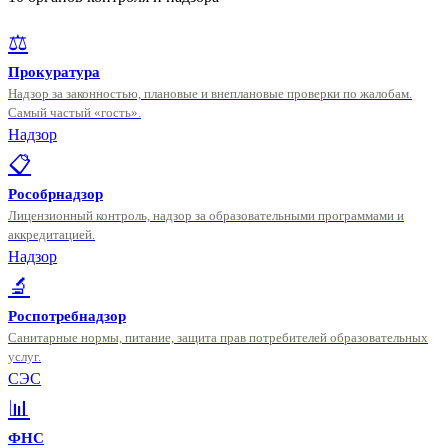
⚖️
Прокуратура
Надзор за законностью, плановые и внеплановые проверки по жалобам.
Самый частый «гость».
Надзор
📋
Рособрнадзор
Лицензионный контроль, надзор за образовательными программами и
аккредитацией.
Надзор
🔬
Роспотребнадзор
Санитарные нормы, питание, защита прав потребителей образовательных
услуг.
СЭС
📊
ФНС