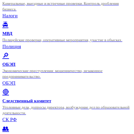
Камеральные, выездные и встречные проверки. Контроль дробления
бизнеса.
Налоги
🚔
МВД
Полицейские проверки, оперативные мероприятия, участие в обысках.
Полиция
🔎
ОБЭП
Экономические преступления: мошенничество, незаконное
предпринимательство.
ОБЭП
🔴
Следственный комитет
Уголовные дела, допросы директора, возбуждение дел по образовательной
деятельности.
СК РФ
👥