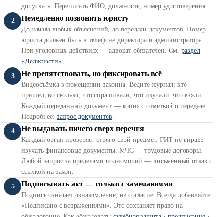
допускать. Переписать ФИО, должность, номер удостоверения.
Немедленно позвонить юристу
2
До начала любых объяснений, до передачи документов. Номер
юриста должен быть в телефоне директора и администратора.
При уголовных действиях — адвокат обязателен. См.
раздел
«Должности»
.
Не препятствовать, но фиксировать всё
3
Видеосъёмка в помещении законна. Ведите журнал: кто
пришёл, во сколько, что спрашивали, что изучали, что взяли.
Каждый переданный документ — копия с отметкой о передаче.
Подробнее:
запрос документов
.
Не выдавать ничего сверх перечня
4
Каждый орган проверяет строго свой предмет. ГИТ не вправе
изучать финансовые документы. МЧС — трудовые договоры.
Любой запрос за пределами полномочий — письменный отказ с
ссылкой на закон.
Подписывать акт — только с замечаниями
5
Подпись означает ознакомление, не согласие. Всегда добавляйте:
«Подписано с возражениями». Это сохраняет право на
обжалование. Как обжаловать:
судебная защита
·
предписание
·