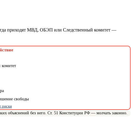
когда приходят МВД, ОБЭП или Следственный комитет —
йствие
 комитет
ра
лишение свободы
е риски
их объяснений без него. Ст. 51 Конституции РФ — молчать законно.