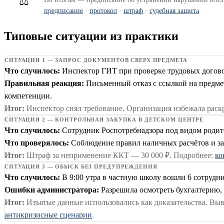
⚖️
предписание
·
протокол
·
штраф
·
судебная защита
.
Типовые ситуации из практики
СИТУАЦИЯ 1 — ЗАПРОС ДОКУМЕНТОВ СВЕРХ ПРЕДМЕТА
Что случилось:
Инспектор ГИТ при проверке трудовых догово
Правильная реакция:
Письменный отказ с ссылкой на предме
компетенции.
Итог:
Инспектор снял требование. Организация избежала раск
СИТУАЦИЯ 2 — КОНТРОЛЬНАЯ ЗАКУПКА В ДЕТСКОМ ЦЕНТРЕ
Что случилось:
Сотрудник Роспотребнадзора под видом родител
Что проверялось:
Соблюдение правил наличных расчётов и защ
Итог:
Штраф за неприменение ККТ — 30 000 ₽. Подробнее:
ко
СИТУАЦИЯ 3 — ОБЫСК БЕЗ ПРЕДУПРЕЖДЕНИЯ
Что случилось:
В 9:00 утра в частную школу вошли 6 сотрудни
Ошибки администратора:
Разрешила осмотреть бухгалтерию,
Итог:
Изъятые данные использовались как доказательства. Выв
антикризисные сценарии
.