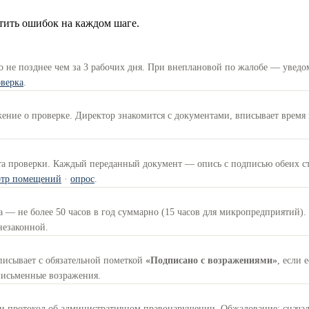
стить ошибок на каждом шаге.
 не позднее чем за 3 рабочих дня. При внеплановой по жалобе — уведо
оверка
.
ение о проверке. Директор знакомится с документами, вписывает время 
та проверки. Каждый переданный документ — опись с подписью обеих с
отр помещений
·
опрос
.
а — не более 50 часов в год суммарно (15 часов для микропредприятий).
незаконной.
писывает с обязательной пометкой
«Подписано с возражениями»
, если 
письменные возражения.
протокол об административном правонарушении. Обжалование: сначала в