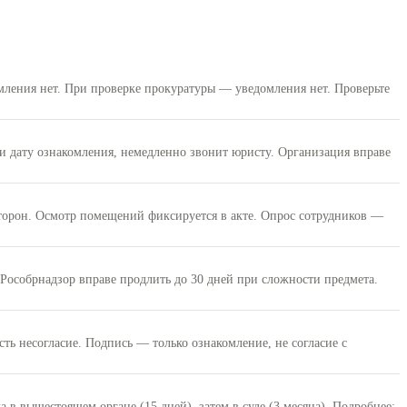
мления нет. При проверке прокуратуры — уведомления нет. Проверьте
и дату ознакомления, немедленно звонит юристу. Организация вправе
торон. Осмотр помещений фиксируется в акте. Опрос сотрудников —
 Рособрнадзор вправе продлить до 30 дней при сложности предмета.
есть несогласие. Подпись — только ознакомление, не согласие с
 вышестоящем органе (15 дней), затем в суде (3 месяца). Подробнее: