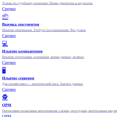
Только по судебному решению. Права директора и педагогов
Срочно
📦
Выемка документов
Изъятие оригиналов. Требует постановления. Что делать
Срочно
💻
Изъятие компьютеров
Изъятие оргтехники: основания, копии данных, возврат
Срочно
🖥️
Изъятие серверов
Для онлайн-школ — критический риск. Защита данных
Срочно
🕵️
ОРМ
Оперативно-розыскные мероприятия: слежка, прослушка, контрольная закуп
ОРМ