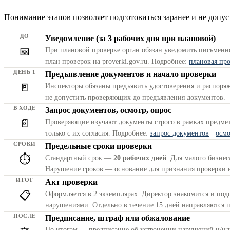
Понимание этапов позволяет подготовиться заранее и не допу
ДО
Уведомление (за 3 рабочих дня при плановой)
📅
При плановой проверке орган обязан уведомить письменно
план проверок на proverki.gov.ru. Подробнее:
плановая пр
ДЕНЬ 1
Предъявление документов и начало проверки
🚪
Инспекторы обязаны предъявить удостоверения и распоряж
не допустить проверяющих до предъявления документов.
В ХОДЕ
Запрос документов, осмотр, опрос
📄
Проверяющие изучают документы строго в рамках предме
только с их согласия. Подробнее:
запрос документов
·
осм
СРОКИ
Предельные сроки проверки
⏱️
Стандартный срок —
20 рабочих дней
. Для малого бизнес
Нарушение сроков — основание для признания проверки 
ИТОГ
Акт проверки
📋
Оформляется в 2 экземплярах. Директор знакомится и под
нарушениями. Отдельно в течение 15 дней направляются 
ПОСЛЕ
Предписание, штраф или обжалование
По итогам — предписание об устранении нарушений и/или 