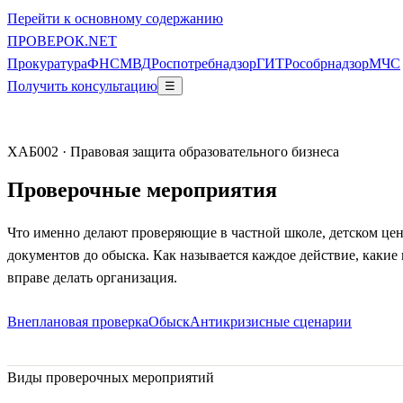
Перейти к основному содержанию
ПРОВЕ
РОК
.NET
Прокуратура
ФНС
МВД
Роспотребнадзор
ГИТ
Рособрнадзор
МЧС
Получить консультацию
☰
ХАБ002 · Правовая защита образовательного бизнеса
Проверочные мероприятия
Что именно делают проверяющие в частной школе, детском цен
документов до обыска. Как называется каждое действие, какие
вправе делать организация.
Внеплановая проверка
Обыск
Антикризисные сценарии
Виды проверочных мероприятий