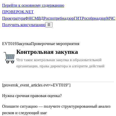
Перейти к основному содержанию
ПРОВЕ
РОК
.NET
Прокуратура
ФНС
МВД
Роспотребнадзор
ГИТ
Рособрнадзор
МЧС
Получить консультацию
☰
EVT019
Закупка
Проверочные мероприятия
Контрольная закупка
Что такое контрольная закупка в образовательной
организации, права директора и алгоритм действий
[proverok_event_articles evt=»EVT019″]
Нужна срочная правовая оценка?
Опишите ситуацию — получите структурированный анализ
рисков и следующий шаг